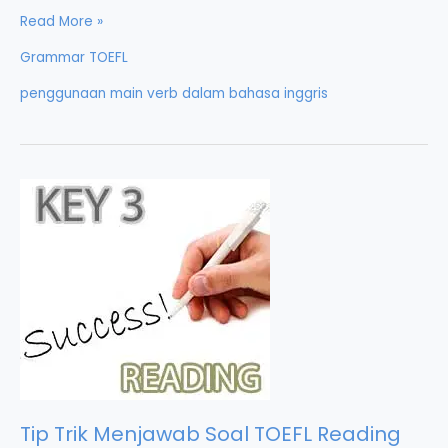
Penggunaan
Read More »
Main
Grammar TOEFL
Verb
penggunaan main verb dalam bahasa inggris
dalam
Bahasa
Inggris
Tip Trik Menjawab Soal TOEFL Reading