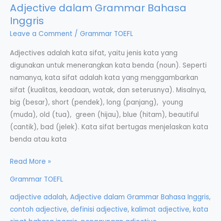
Adjective dalam Grammar Bahasa
Inggris
Leave a Comment
/
Grammar TOEFL
Adjectives adalah kata sifat, yaitu jenis kata yang
digunakan untuk menerangkan kata benda (noun). Seperti
namanya, kata sifat adalah kata yang menggambarkan
sifat (kualitas, keadaan, watak, dan seterusnya). Misalnya,
big (besar), short (pendek), long (panjang), young
(muda), old (tua), green (hijau), blue (hitam), beautiful
(cantik), bad (jelek). Kata sifat bertugas menjelaskan kata
benda atau kata
Adjective
Read More »
dalam
Grammar TOEFL
Grammar
adjective adalah
,
Adjective dalam Grammar Bahasa Inggris
,
Bahasa
contoh adjective
,
definisi adjective
,
kalimat adjective
,
kata
Inggris