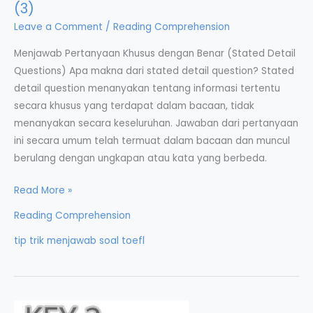
(3)
Leave a Comment
/
Reading Comprehension
Menjawab Pertanyaan Khusus dengan Benar (Stated Detail
Questions) Apa makna dari stated detail question? Stated
detail question menanyakan tentang informasi tertentu
secara khusus yang terdapat dalam bacaan, tidak
menanyakan secara keseluruhan. Jawaban dari pertanyaan
ini secara umum telah termuat dalam bacaan dan muncul
berulang dengan ungkapan atau kata yang berbeda.
Tip
Read More »
Trik
Reading Comprehension
Menjawab
tip trik menjawab soal toefl
Soal
TOEFL
Reading
(3)