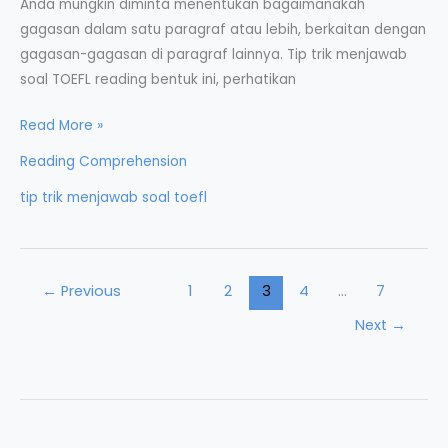
Anda mungkin diminta menentukan bagaimanakah
gagasan dalam satu paragraf atau lebih, berkaitan dengan
gagasan-gagasan di paragraf lainnya. Tip trik menjawab
soal TOEFL reading bentuk ini, perhatikan
Tip
Read More »
Trik
Reading Comprehension
Menjawab
tip trik menjawab soal toefl
Soal
TOEFL
Reading
(2)
←
Previous
1
2
3
4
…
7
Next
→