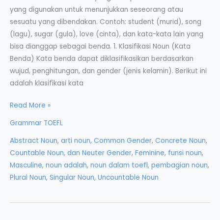
yang digunakan untuk menunjukkan seseorang atau
sesuatu yang dibendakan. Contoh: student (murid), song
(lagu), sugar (gula), love (cinta), dan kata-kata lain yang
bisa dianggap sebagai benda. 1. Klasifikasi Noun (Kata
Benda) Kata benda dapat diklasifikasikan berdasarkan
wujud, penghitungan, dan gender (jenis kelamin). Berikut ini
adalah klasifikasi kata
Klasifikasi
Read More »
Noun
Grammar TOEFL
dan
Abstract Noun
,
arti noun
,
Common Gender
,
Concrete Noun
,
Fungsi
Countable Noun
,
dan Neuter Gender
,
Feminine
,
funsi noun
,
Noun
Masculine
,
noun adalah
,
noun dalam toefl
,
pembagian noun
,
Plural Noun
,
Singular Noun
,
Uncountable Noun