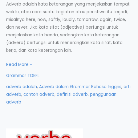
Adverb adalah kata keterangan yang menjelaskan tempat,
waktu, atau cara suatu kegiatan atau peristiwa itu terjadi,
misalnya here, now, softly, loudly, tomorrow, again, twice,
dan never. Jika kata sifat (adjective) berfungsi untuk
menjelaskan kata benda, sedangkan kata keterangan
(adverb) berfungsi untuk menerangkan kata sifat, kata
kerja, dan kata keterangan lain.
Adverb
Read More »
dalam
Grammar TOEFL
Grammar
adverb adalah
,
Adverb dalam Grammar Bahasa Inggris
,
arti
Bahasa
adverb
,
contoh adverb
,
definisi adverb
,
penggunaan
Inggris
adverb