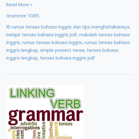
Tenses:
Read More »
Perubahan
Grammar TOEFL
Kata
16 rumus tenses bahasa inggris dan tips menghafalkannya
,
Kerja
belajar tenses bahasa inggris pdf
,
makalah tenses bahasa
Berdasarkan
inggris
,
rumus tenses bahasa inggris
,
rumus tenses bahasa
Waktu
inggris lengkap
,
simple present tense
,
tenses bahasa
inggris lengkap
,
tenses bahasa inggris pdf