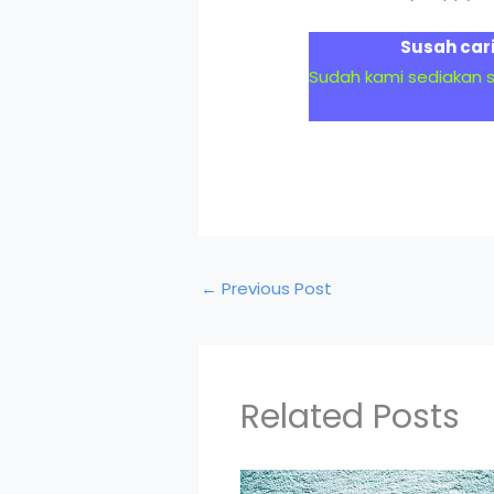
Susah car
Sudah kami sediakan 
←
Previous Post
Related Posts