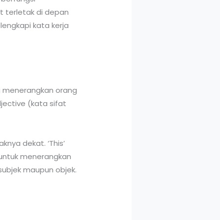
t terletak di depan
lengkapi kata kerja
ng menerangkan orang
ective (kata sifat
knya dekat. ‘This’
 untuk menerangkan
 subjek maupun objek.