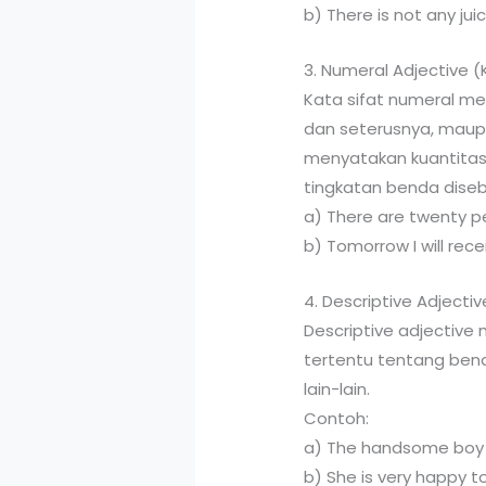
b) There is not any juic
3. Numeral Adjective (
Kata sifat numeral me
dan seterusnya, maupun
menyatakan kuantitas
tingkatan benda diseb
a) There are twenty p
b) Tomorrow I will recei
4. Descriptive Adjectiv
Descriptive adjectiv
tertentu tentang benda
lain-lain.
Contoh:
a) The handsome boy w
b) She is very happy to