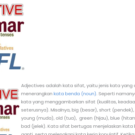
Adjectives adalah kata sifat, yaitu jenis kata yang
menerangkan
kata benda (noun)
. Seperti namany
kata yang menggambarkan sifat (kualitas, keadaa
seterusnya). Misalnya, big (besar), short (pendek)
young (muda), old (tua), green (hijau), blue (hitam)
bad (jelek). Kata sifat bertugas menjelaskan kat
ganti, serta melengkapi kata kerja kopulatif. Ketika