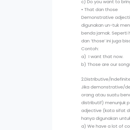
c) Do you want to bri
• That dan those
Demonstrative adjectiv
digunakan un-tuk menu
benda jamak. Seperti h
dan ‘those’ ini juga b
Contoh:
a) I want that now.
b) Those are our song
2.Distributive/Indefinit
Jika demonstrative/de
orang atau suatu benda
distributif) menunjuk
adjective (kata sifat di
hanya digunakan untuk
a) We have a lot of c