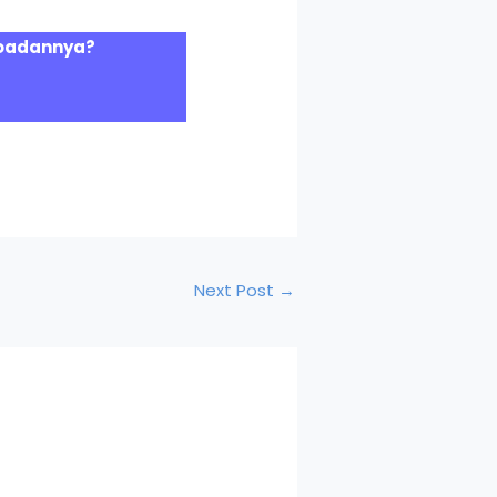
loadannya?
Next Post
→