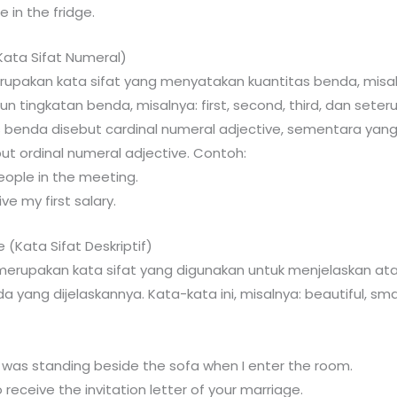
e in the fridge.
Kata Sifat Numeral)
rupakan kata sifat yang menyatakan kuantitas benda, misaln
 tingkatan benda, misalnya: first, second, third, dan seter
 benda disebut cardinal numeral adjective, sementara ya
ut ordinal numeral adjective. Contoh:
eople in the meeting.
ve my first salary.
e (Kata Sifat Deskriptif)
e merupakan kata sifat yang digunakan untuk menjelaskan 
 yang dijelaskannya. Kata-kata ini, misalnya: beautiful, sma
as standing beside the sofa when I enter the room.
 receive the invitation letter of your marriage.