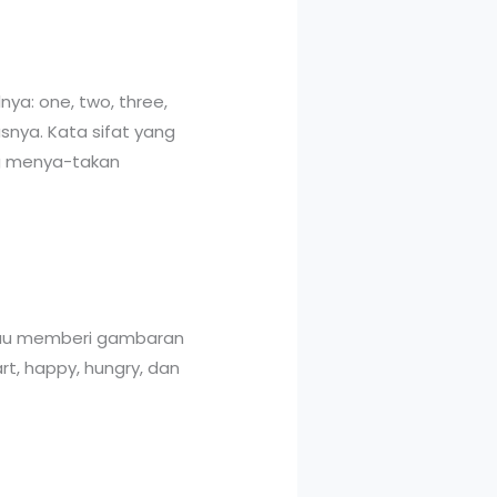
ya: one, two, three,
usnya. Kata sifat yang
ng menya-takan
atau memberi gambaran
rt, happy, hungry, dan