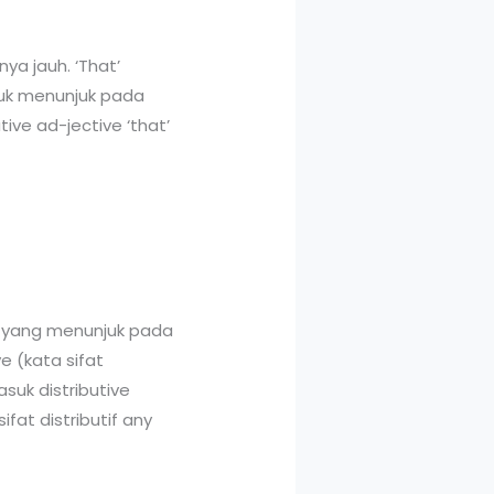
ya jauh. ‘That’
tuk menunjuk pada
ive ad-jective ‘that’
ti yang menunjuk pada
e (kata sifat
uk distributive
sifat distributif any