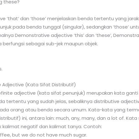
ng these?
e ‘that’ dan ‘those’ menjelaskan benda tertentu yang jarakn
njuk pada benda tunggal (singular), sedangkan ‘those’ un
alnya Demonstrative adjective ‘this’ dan ‘these’, Demonstrat
isa berfungsi sebagai sub-jek maupun objek.
s.
e Adjective (Kata Sifat Distributif)
finite adjective (kata sifat penunjuk) merupakan kata gan
 tertentu yang sudah jelas, sebaliknya distributive adjectiv
 pada orang atau benda secara umum. Kata-kata yang termas
stributif) ini, antara lain: much, any, many, dan a lot of. Kata 
 kalimat negatif dan kalimat tanya. Contoh:
offee, but we do not have much sugar.