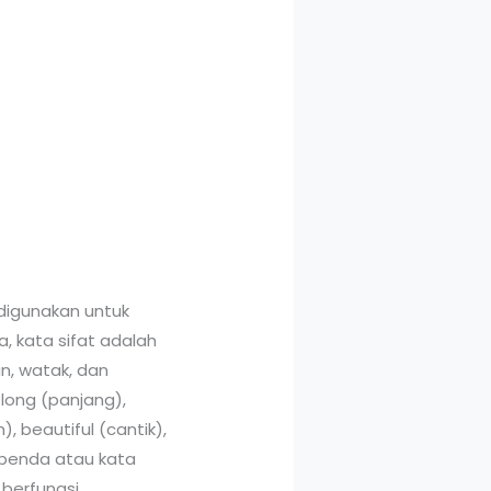
 digunakan untuk
a, kata sifat adalah
n, watak, dan
, long (panjang),
, beautiful (cantik),
a benda atau kata
 berfungsi