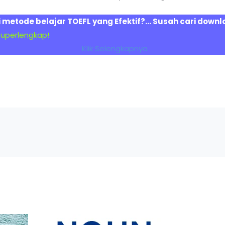
i metode belajar TOEFL yang Efektif?… Susah cari down
superlengkap!
Klik Selengkapnya