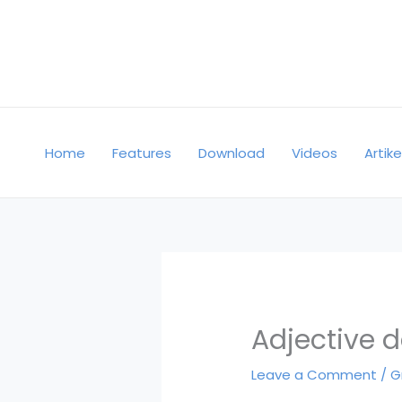
Skip
to
content
Home
Features
Download
Videos
Artike
Adjective 
Leave a Comment
/
G