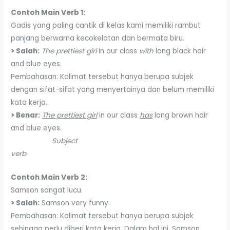
Contoh Main Verb 1:
Gadis yang paling cantik di kelas kami memiliki rambut
panjang berwarna kecokelatan dan bermata biru.
> Salah:
The prettiest girl
in our class
with
long black hair
and blue eyes.
Pembahasan: Kalimat tersebut hanya berupa subjek
dengan sifat-sifat yang menyertainya dan belum memiliki
kata kerja.
> Benar:
The prettiest girl
in our class
has
long brown hair
and blue eyes.
Subject
verb
Contoh Main Verb 2:
Samson sangat lucu.
> Salah:
Samson very funny.
Pembahasan: Kalimat tersebut hanya berupa subjek
sehingga perlu diberi kata kerja. Dalam hal ini, Samson