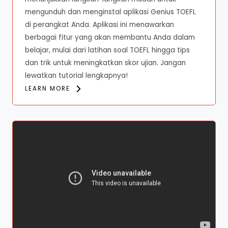
mengunduh dan menginstal aplikasi Genius TOEFL
di perangkat Anda. Aplikasi ini menawarkan
berbagai fitur yang akan membantu Anda dalam
belajar, mulai dari latihan soal TOEFL hingga tips
dan trik untuk meningkatkan skor ujian. Jangan
lewatkan tutorial lengkapnya!
LEARN MORE