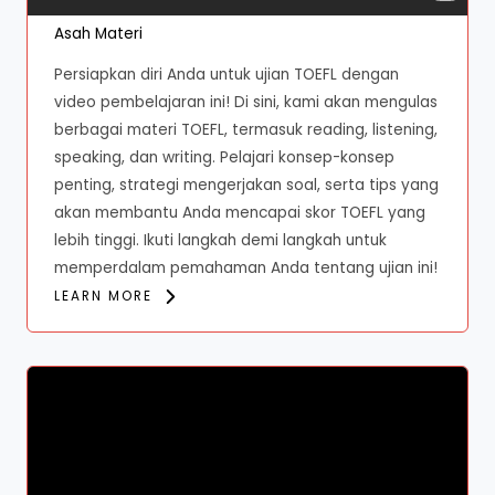
Asah Materi
Persiapkan diri Anda untuk ujian TOEFL dengan
video pembelajaran ini! Di sini, kami akan mengulas
berbagai materi TOEFL, termasuk reading, listening,
speaking, dan writing. Pelajari konsep-konsep
penting, strategi mengerjakan soal, serta tips yang
akan membantu Anda mencapai skor TOEFL yang
lebih tinggi. Ikuti langkah demi langkah untuk
memperdalam pemahaman Anda tentang ujian ini!
LEARN MORE