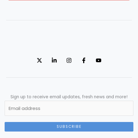
Sign up to receive email updates, fresh news and more!
SUBSCRIBE