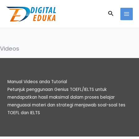
Skip
to
Search
content
Videos
Manual Videos anda Tutorial
Petunjuk penggunaan Genius TOEFL/IELTS untuk
mendapatkan hasil maksimal dalam proses belajar
menguasai materi dan strategi menjawab soal-soal tes
TOEFL dan IELTS