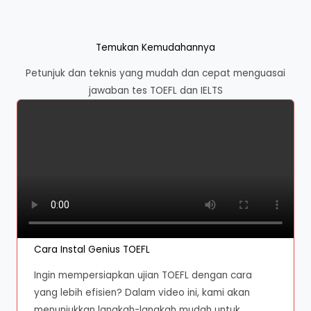
Temukan Kemudahannya
Petunjuk dan teknis yang mudah dan cepat menguasai
jawaban tes TOEFL dan IELTS
Cara Instal Genius TOEFL
Ingin mempersiapkan ujian TOEFL dengan cara
yang lebih efisien? Dalam video ini, kami akan
menunjukkan langkah-langkah mudah untuk