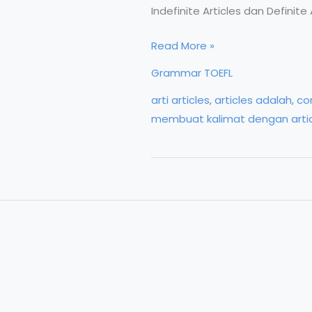
Indefinite Articles dan Definit
Articles
Read More »
dalam
Grammar TOEFL
Grammar
arti articles
,
articles adalah
,
co
Bahasa
membuat kalimat dengan arti
Inggris