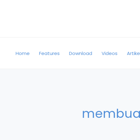
Skip
to
content
Home
Features
Download
Videos
Artike
membuat 