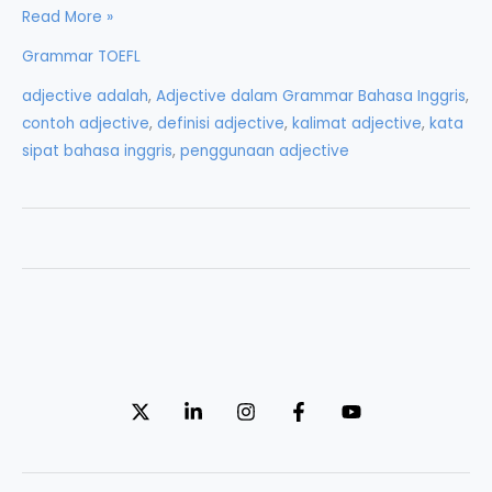
Adjective
Read More »
dalam
Grammar TOEFL
Grammar
adjective adalah
,
Adjective dalam Grammar Bahasa Inggris
,
Bahasa
contoh adjective
,
definisi adjective
,
kalimat adjective
,
kata
Inggris
sipat bahasa inggris
,
penggunaan adjective