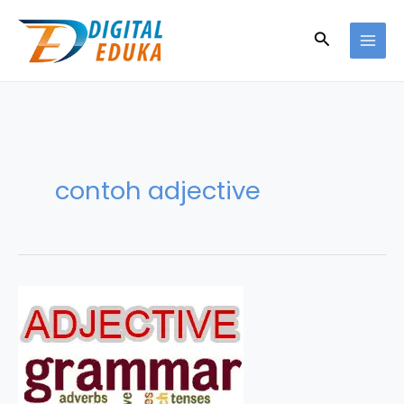
Skip
to
Search
content
contoh adjective