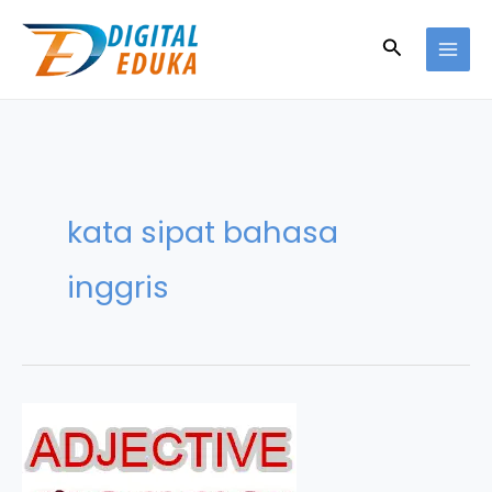
Skip
to
Search
content
kata sipat bahasa
inggris