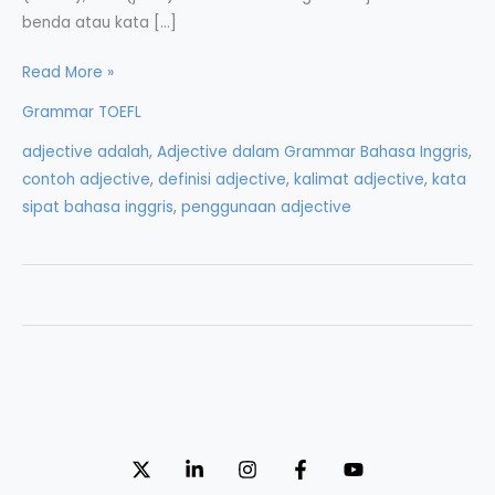
benda atau kata […]
Adjective
Read More »
dalam
Grammar TOEFL
Grammar
adjective adalah
,
Adjective dalam Grammar Bahasa Inggris
,
Bahasa
contoh adjective
,
definisi adjective
,
kalimat adjective
,
kata
Inggris
sipat bahasa inggris
,
penggunaan adjective