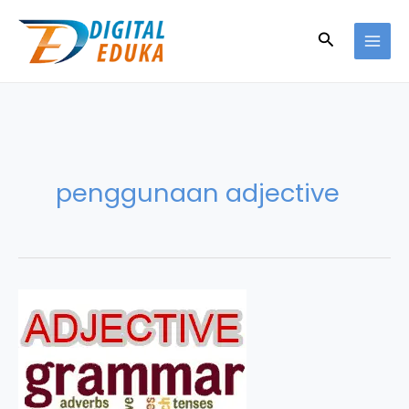
Skip
to
Search
content
penggunaan adjective