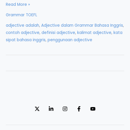
Adjective
Read More »
dalam
Grammar TOEFL
Grammar
adjective adalah
,
Adjective dalam Grammar Bahasa Inggris
,
Bahasa
contoh adjective
,
definisi adjective
,
kalimat adjective
,
kata
Inggris
sipat bahasa inggris
,
penggunaan adjective