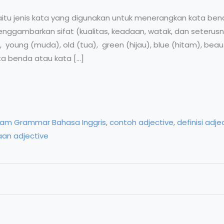
 yaitu jenis kata yang digunakan untuk menerangkan kata be
nggambarkan sifat (kualitas, keadaan, watak, dan seterusnya
 young (muda), old (tua), green (hijau), blue (hitam), beauti
ta benda atau kata […]
lam Grammar Bahasa Inggris
,
contoh adjective
,
definisi adje
an adjective