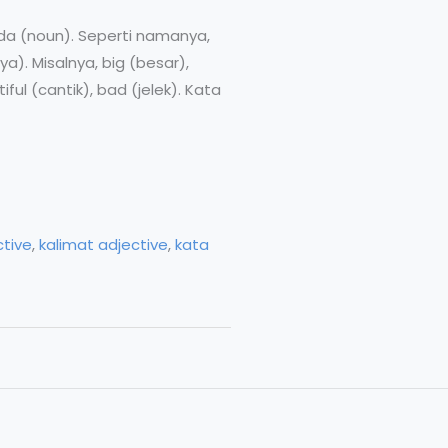
nda (noun). Seperti namanya,
). Misalnya, big (besar),
ful (cantik), bad (jelek). Kata
ctive
,
kalimat adjective
,
kata