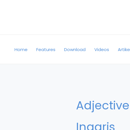
Skip
to
content
Home
Features
Download
Videos
Artike
Adjecti
Inggris