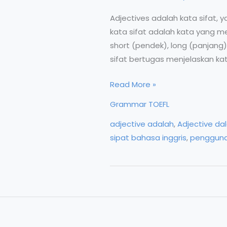
Adjectives adalah kata sifat,
kata sifat adalah kata yang me
short (pendek), long (panjang),
sifat bertugas menjelaskan ka
Adjective
Read More »
dalam
Grammar TOEFL
Grammar
adjective adalah
,
Adjective da
Bahasa
sipat bahasa inggris
,
pengguna
Inggris