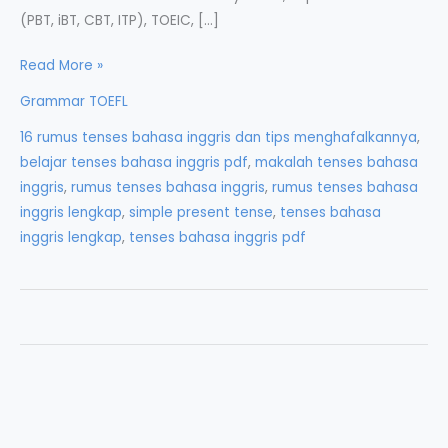
(PBT, iBT, CBT, ITP), TOEIC, […]
Tenses:
Read More »
Perubahan
Grammar TOEFL
Kata
16 rumus tenses bahasa inggris dan tips menghafalkannya
,
Kerja
belajar tenses bahasa inggris pdf
,
makalah tenses bahasa
Berdasarkan
inggris
,
rumus tenses bahasa inggris
,
rumus tenses bahasa
Waktu
inggris lengkap
,
simple present tense
,
tenses bahasa
inggris lengkap
,
tenses bahasa inggris pdf