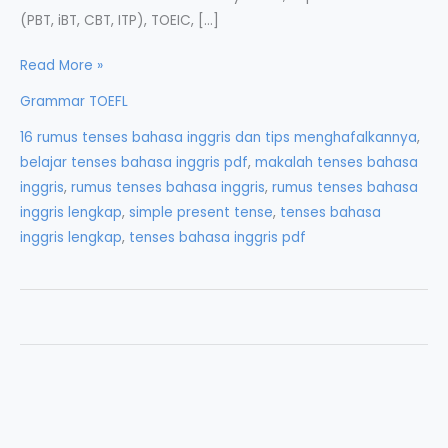
(PBT, iBT, CBT, ITP), TOEIC, […]
Tenses:
Read More »
Perubahan
Grammar TOEFL
Kata
16 rumus tenses bahasa inggris dan tips menghafalkannya
,
Kerja
belajar tenses bahasa inggris pdf
,
makalah tenses bahasa
Berdasarkan
inggris
,
rumus tenses bahasa inggris
,
rumus tenses bahasa
Waktu
inggris lengkap
,
simple present tense
,
tenses bahasa
inggris lengkap
,
tenses bahasa inggris pdf