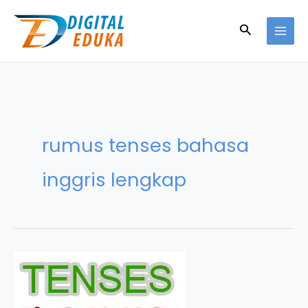
Skip
to
Search
content
rumus tenses bahasa
inggris lengkap