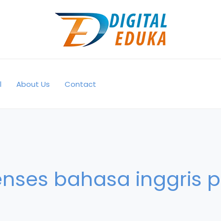
l
About Us
Contact
enses bahasa inggris p