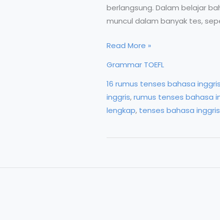
berlangsung. Dalam belajar ba
muncul dalam banyak tes, sepert
Tenses:
Read More »
Perubahan
Grammar TOEFL
Kata
16 rumus tenses bahasa inggri
Kerja
inggris
,
rumus tenses bahasa in
Berdasarkan
lengkap
,
tenses bahasa inggris
Waktu