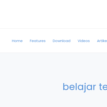
Skip
to
content
Home
Features
Download
Videos
Artike
belajar t