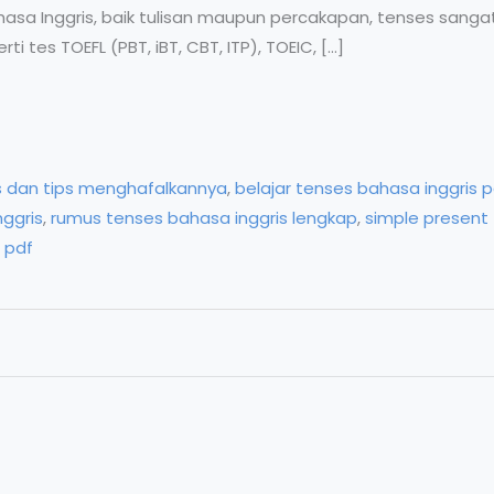
hasa Inggris, baik tulisan maupun percakapan, tenses sanga
i tes TOEFL (PBT, iBT, CBT, ITP), TOEIC, […]
s dan tips menghafalkannya
,
belajar tenses bahasa inggris p
ggris
,
rumus tenses bahasa inggris lengkap
,
simple present
 pdf