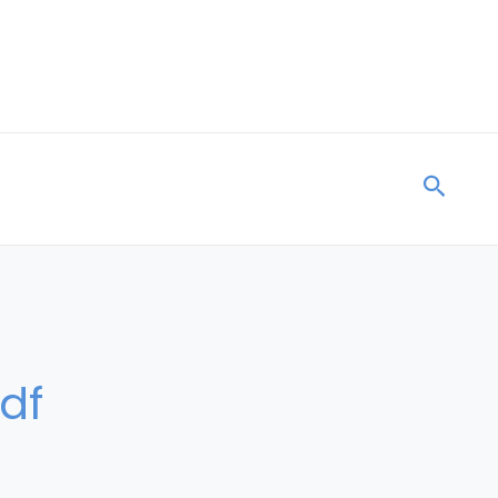
Searc
df