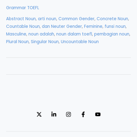
Noun
Grammar TOEFL
dan
Abstract Noun
,
arti noun
,
Common Gender
,
Concrete Noun
,
Fungsi
Countable Noun
,
dan Neuter Gender
,
Feminine
,
funsi noun
,
Noun
Masculine
,
noun adalah
,
noun dalam toefl
,
pembagian noun
,
Plural Noun
,
Singular Noun
,
Uncountable Noun