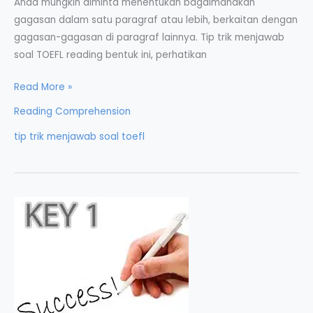
Anda mungkin diminta menentukan bagaimanakah
gagasan dalam satu paragraf atau lebih, berkaitan dengan
gagasan-gagasan di paragraf lainnya. Tip trik menjawab
soal TOEFL reading bentuk ini, perhatikan
Tip
Read More »
Trik
Reading Comprehension
Menjawab
tip trik menjawab soal toefl
Soal
TOEFL
Reading
(2)