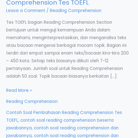
Comprehension Tes TOEFL
Leave a Comment
/
Reading Comprehension
Tes TOEFL bagian Reading Comprehension Section
bertujuan untuk menguji kemampuan Anda dalam
memahami, menginterprestasikan, dan menganalisa teks
atau bacaan mengenai berbagai macam topik. Bagian ini
terdiri dari empat sampai enam teks/bacaan kira-kira 200
– 450 kata. Setiap teks biasanya diikuti oleh 7-12
pertanyaan. Jumlah soal untuk Reading Comprehension
adalah 50 soal. Topik bacaan biasanya berkaitan […]
Contoh
Read More »
Soal
Reading Comprehension
Pembahasan
Contoh Soal Pembahasan Reading Comprehension Tes
Reading
TOEFL
,
contoh soal reading comprehension beserta
Comprehension
jawabannya
,
contoh soal reading comprehension dan
Tes
jawabannya
,
contoh soal reading comprehension dan
TOEFL