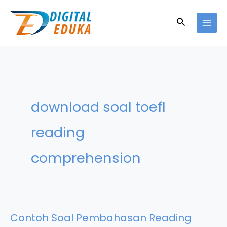
Skip
to
Search
content
download soal toefl
reading
comprehension
Contoh Soal Pembahasan Reading