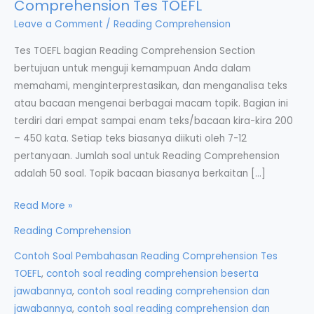
Comprehension Tes TOEFL
Leave a Comment
/
Reading Comprehension
Tes TOEFL bagian Reading Comprehension Section
bertujuan untuk menguji kemampuan Anda dalam
memahami, menginterprestasikan, dan menganalisa teks
atau bacaan mengenai berbagai macam topik. Bagian ini
terdiri dari empat sampai enam teks/bacaan kira-kira 200
– 450 kata. Setiap teks biasanya diikuti oleh 7-12
pertanyaan. Jumlah soal untuk Reading Comprehension
adalah 50 soal. Topik bacaan biasanya berkaitan […]
Contoh
Read More »
Soal
Reading Comprehension
Pembahasan
Contoh Soal Pembahasan Reading Comprehension Tes
Reading
TOEFL
,
contoh soal reading comprehension beserta
Comprehension
jawabannya
,
contoh soal reading comprehension dan
Tes
jawabannya
,
contoh soal reading comprehension dan
TOEFL