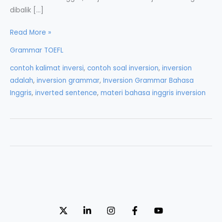
dibalik […]
Inversion
Read More »
dalam
Grammar TOEFL
Grammar
contoh kalimat inversi
,
contoh soal inversion
,
inversion
Bahasa
adalah
,
inversion grammar
,
Inversion Grammar Bahasa
Inggris
Inggris
,
inverted sentence
,
materi bahasa inggris inversion