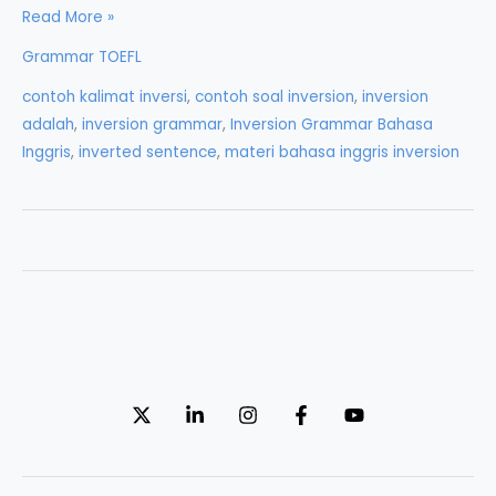
Inversion
Read More »
dalam
Grammar TOEFL
Grammar
contoh kalimat inversi
,
contoh soal inversion
,
inversion
Bahasa
adalah
,
inversion grammar
,
Inversion Grammar Bahasa
Inggris
Inggris
,
inverted sentence
,
materi bahasa inggris inversion