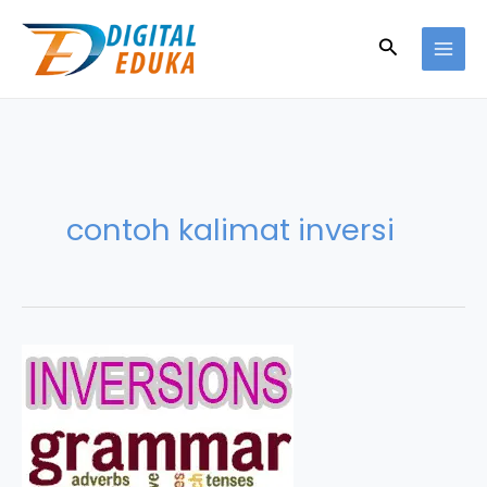
Skip
to
Search
content
contoh kalimat inversi