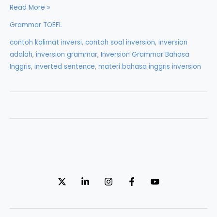
Inversion
Read More »
dalam
Grammar TOEFL
Grammar
contoh kalimat inversi
,
contoh soal inversion
,
inversion
Bahasa
adalah
,
inversion grammar
,
Inversion Grammar Bahasa
Inggris
Inggris
,
inverted sentence
,
materi bahasa inggris inversion