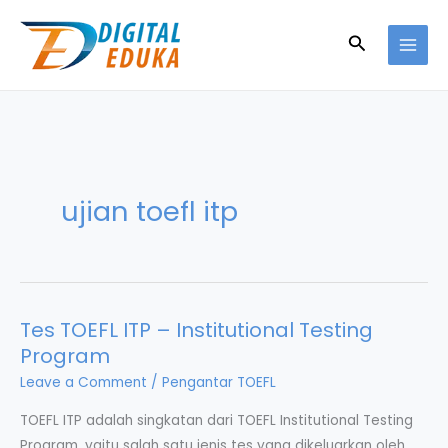
Skip
to
Search
content
ujian toefl itp
Tes TOEFL ITP – Institutional Testing
Program
Leave a Comment
/
Pengantar TOEFL
TOEFL ITP adalah singkatan dari TOEFL Institutional Testing
Program, yaitu salah satu jenis tes yang dikeluarkan oleh