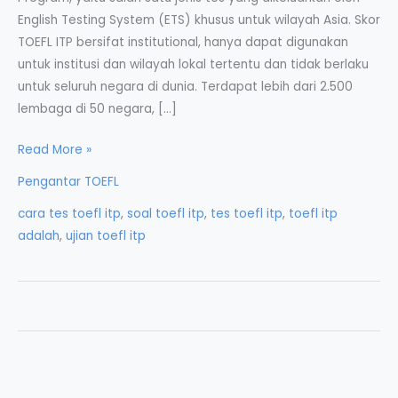
English Testing System (ETS) khusus untuk wilayah Asia. Skor
TOEFL ITP bersifat institutional, hanya dapat digunakan
untuk institusi dan wilayah lokal tertentu dan tidak berlaku
untuk seluruh negara di dunia. Terdapat lebih dari 2.500
lembaga di 50 negara, […]
Tes
Read More »
TOEFL
Pengantar TOEFL
ITP
cara tes toefl itp
,
soal toefl itp
,
tes toefl itp
,
toefl itp
–
adalah
,
ujian toefl itp
Institutional
Testing
Program