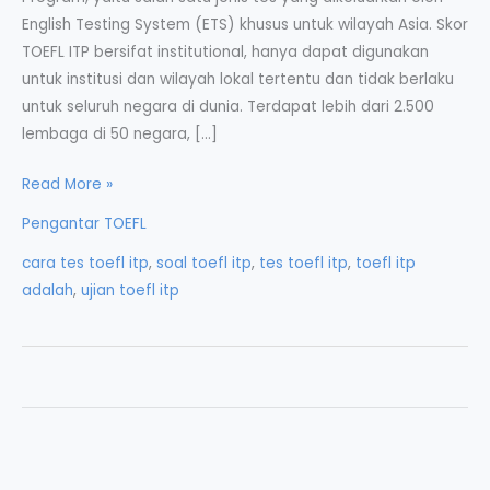
English Testing System (ETS) khusus untuk wilayah Asia. Skor
TOEFL ITP bersifat institutional, hanya dapat digunakan
untuk institusi dan wilayah lokal tertentu dan tidak berlaku
untuk seluruh negara di dunia. Terdapat lebih dari 2.500
lembaga di 50 negara, […]
Tes
Read More »
TOEFL
Pengantar TOEFL
ITP
cara tes toefl itp
,
soal toefl itp
,
tes toefl itp
,
toefl itp
–
adalah
,
ujian toefl itp
Institutional
Testing
Program