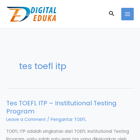
Skip
to
Search
content
tes toefl itp
Tes TOEFL ITP – Institutional Testing
Program
Leave a Comment
/
Pengantar TOEFL
TOEFL ITP adalah singkatan dari TOEFL Institutional Testing
Program, yaitu salah satu jenis tes yang dikeluarkan oleh