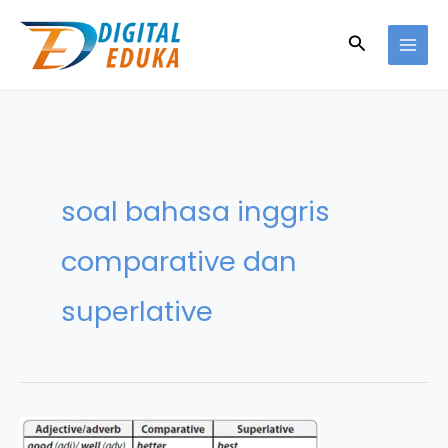
Skip
to
Search
content
soal bahasa inggris
comparative dan
superlative