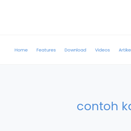
Skip
to
content
Home
Features
Download
Videos
Artike
contoh ka