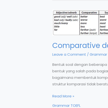
Comparative da
Leave a Comment
/
Grammar 
Bentuk soal dengan beberapa 
bentuk yang salah pada bagian
bagaimana membentuk komparas
struktur komparasi tidak beratu
Comparative
Read More »
dan
Grammar TOEFL