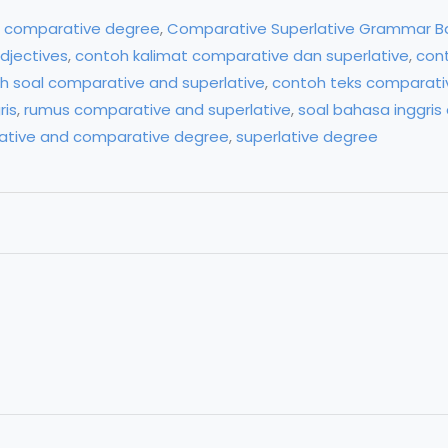
,
comparative degree
,
Comparative Superlative Grammar Ba
djectives
,
contoh kalimat comparative dan superlative
,
cont
h soal comparative and superlative
,
contoh teks comparativ
ris
,
rumus comparative and superlative
,
soal bahasa inggris
lative and comparative degree
,
superlative degree