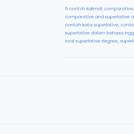
Superlative
5 contoh kalimat comparative
Grammar
comparative and superlative a
Bahasa
contoh kata superlative
,
conto
Inggris
superlative dalam bahasa ingg
soal superlative degree
,
super