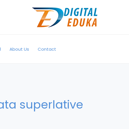
l
About Us
Contact
ta superlative