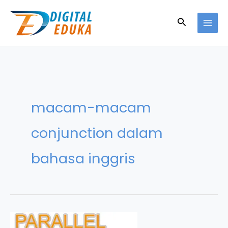
Skip
to
Search
content
macam-macam
conjunction dalam
bahasa inggris