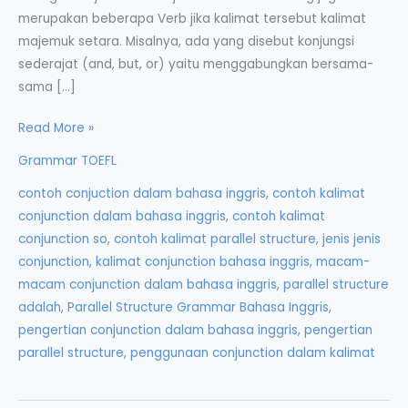
merupakan beberapa Verb jika kalimat tersebut kalimat
majemuk setara. Misalnya, ada yang disebut konjungsi
sederajat (and, but, or) yaitu menggabungkan bersama-
sama […]
Parallel
Read More »
Structure
Grammar TOEFL
dalam
contoh conjuction dalam bahasa inggris
,
contoh kalimat
Grammar
conjunction dalam bahasa inggris
,
contoh kalimat
Bahasa
conjunction so
,
contoh kalimat parallel structure
,
jenis jenis
Inggris
conjunction
,
kalimat conjunction bahasa inggris
,
macam-
macam conjunction dalam bahasa inggris
,
parallel structure
adalah
,
Parallel Structure Grammar Bahasa Inggris
,
pengertian conjunction dalam bahasa inggris
,
pengertian
parallel structure
,
penggunaan conjunction dalam kalimat