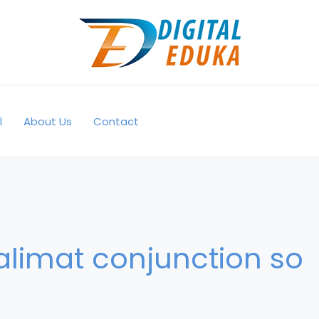
l
About Us
Contact
alimat conjunction so