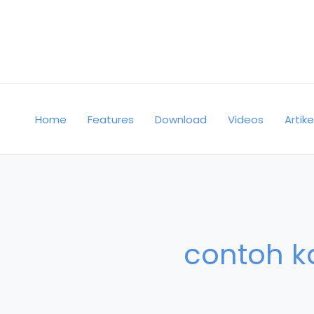
Skip
to
content
Home
Features
Download
Videos
Artike
contoh k