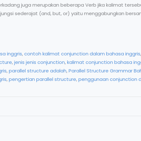
rkadang juga merupakan beberapa Verb jika kalimat terseb
njungsi sederajat (and, but, or) yaitu menggabungkan ber
a inggris
,
contoh kalimat conjunction dalam bahasa inggris
ucture
,
jenis jenis conjunction
,
kalimat conjunction bahasa ing
ris
,
parallel structure adalah
,
Parallel Structure Grammar Ba
ris
,
pengertian parallel structure
,
penggunaan conjunction d