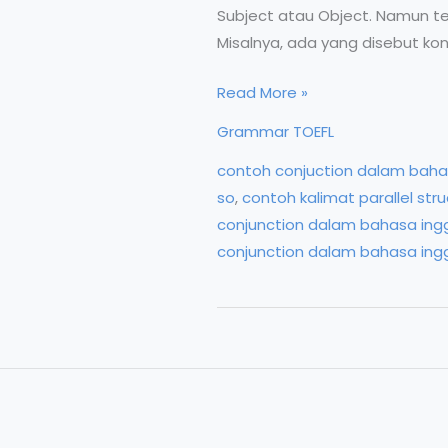
Subject atau Object. Namun te
Misalnya, ada yang disebut ko
Parallel
Read More »
Structure
Grammar TOEFL
dalam
contoh conjuction dalam bahas
Grammar
so
,
contoh kalimat parallel str
Bahasa
conjunction dalam bahasa ingg
Inggris
conjunction dalam bahasa ingg