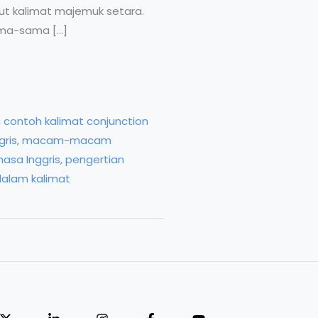
ut kalimat majemuk setara.
sama-sama […]
,
contoh kalimat conjunction
gris
,
macam-macam
hasa Inggris
,
pengertian
alam kalimat