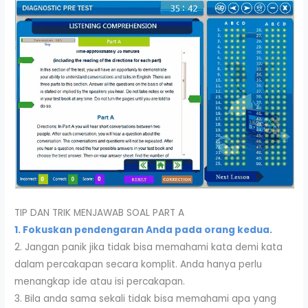
TIP DAN TRIK MENJAWAB SOAL PART A
1. Fokuskan pendengaran Anda pada orang kedua.
2. Jangan panik jika tidak bisa memahami kata demi kata
dalam percakapan secara komplit. Anda hanya perlu
menangkap ide atau isi percakapan.
3. Bila anda sama sekali tidak bisa memahami apa yang