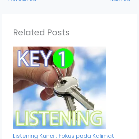
Related Posts
Listening Kunci : Fokus pada Kalimat