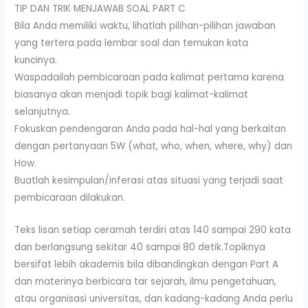
TIP DAN TRIK MENJAWAB SOAL PART C
Bila Anda memiliki waktu, lihatlah pilihan-pilihan jawaban
yang tertera pada lembar soal dan temukan kata
kuncinya.
Waspadailah pembicaraan pada kalimat pertama karena
biasanya akan menjadi topik bagi kalimat-kalimat
selanjutnya.
Fokuskan pendengaran Anda pada hal-hal yang berkaitan
dengan pertanyaan 5W (what, who, when, where, why) dan
How.
Buatlah kesimpulan/inferasi atas situasi yang terjadi saat
pembicaraan dilakukan.
Teks lisan setiap ceramah terdiri atas 140 sampai 290 kata
dan berlangsung sekitar 40 sampai 80 detik.Topiknya
bersifat lebih akademis bila dibandingkan dengan Part A
dan materinya berbicara tar sejarah, ilmu pengetahuan,
atau organisasi universitas, dan kadang-kadang Anda perlu