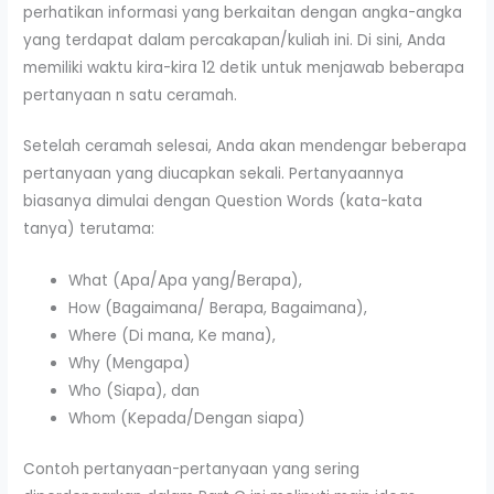
perhatikan informasi yang berkaitan dengan angka-angka
yang terdapat dalam percakapan/kuliah ini. Di sini, Anda
memiliki waktu kira-kira 12 detik untuk menjawab beberapa
pertanyaan n satu ceramah.
Setelah ceramah selesai, Anda akan mendengar beberapa
pertanyaan yang diucapkan sekali. Pertanyaannya
biasanya dimulai dengan Question Words (kata-kata
tanya) terutama:
What (Apa/Apa yang/Berapa),
How (Bagaimana/ Berapa, Bagaimana),
Where (Di mana, Ke mana),
Why (Mengapa)
Who (Siapa), dan
Whom (Kepada/Dengan siapa)
Contoh pertanyaan-pertanyaan yang sering