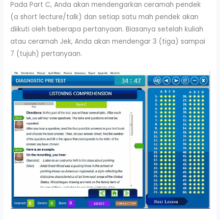
Pada Part C, Anda akan mendengarkan ceramah pendek
(a short lecture/talk) dan setiap satu mah pendek akan
diikuti oleh beberapa pertanyaan. Biasanya setelah kuliah
atau ceramah Jek, Anda akan mendengar 3 (tiga) sampai
7 (tujuh) pertanyaan.