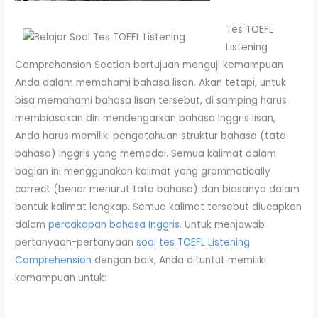
Tes TOEFL
Listening
Comprehension Section bertujuan menguji kemampuan
Anda dalam memahami bahasa lisan. Akan tetapi, untuk
bisa memahami bahasa lisan tersebut, di samping harus
membiasakan diri mendengarkan bahasa Inggris lisan,
Anda harus memiiiki pengetahuan struktur bahasa (tata
bahasa) Inggris yang memadai. Semua kalimat dalam
bagian ini menggunakan kalimat yang grammatically
correct (benar menurut tata bahasa) dan biasanya dalam
bentuk kalimat lengkap. Semua kalimat tersebut diucapkan
dalam
percakapan bahasa Inggris
. Untuk menjawab
pertanyaan-pertanyaan
soal tes TOEFL Listening
Comprehension
dengan baik, Anda dituntut memiiiki
kemampuan untuk: