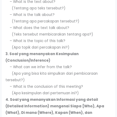
– What is the text about?
(Tentang apa teks tersebut?)
– What is the talk about?
(Tentang apa percakapan tersebut?)
– What does the text talk about?
(Teks tersebut membicarakan tentang apa?)
– What is the topic of this talk?
(Apa topik dari percakapan ini?)
3. Soal yang menanyakan Kesimpulan
(Conclusion/Inference)
– What can we infer from the talk?
(Apa yang bisa kita simpulkan dari pembicaraan
tersebut?)
– What is the conclusion of this meeting?
(Apa kesimpulan dari pertemuan ini?)
4. Soal yang menanyakan Informasi yang detail
(Detailed Information) mengenai Siapa [Who), Apa
(What), Di mana (Where), Kapan (When), dan