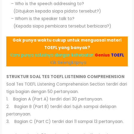
– Who is the speech addressing to?
(Ditujukan kepada siapa pidato tersebut?)
– Whom is the speaker talk to?
(Kepada siapa pembicara tersebut berbicara?)
Gak punya waktu cukup untuk menguasai materi
TOEFL yang banyak?
Kami punya solusinya dengan kehebatan
Genius
TOEFL
Klik Selengkapnya
STRUKTUR SOAL TES TOEFL LISTENING COMPREHENSION
Soal Tes TOEFL Listening Comprehension Section terdiri dari
tiga bagian dengan 50 pertanyaan.
1. Bagian A (Part A) terdiri dari 30 pertanyaan.
2. Bagian B (Part B) terdiri dari tujuh sampai delapan
pertanyaan.
3. Bagian C (Part C) terdiri dari 11 sampai 13 pertanyaan.