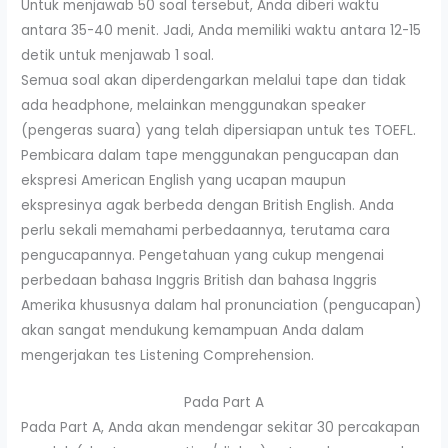
Untuk menjawab 50 soal tersebut, Anda diberi waktu
antara 35-40 menit. Jadi, Anda memiliki waktu antara 12-15
detik untuk menjawab 1 soal.
Semua soal akan diperdengarkan melalui tape dan tidak
ada headphone, melainkan menggunakan speaker
(pengeras suara) yang telah dipersiapan untuk tes TOEFL.
Pembicara dalam tape menggunakan pengucapan dan
ekspresi American English yang ucapan maupun
ekspresinya agak berbeda dengan British English. Anda
perlu sekali memahami perbedaannya, terutama cara
pengucapannya. Pengetahuan yang cukup mengenai
perbedaan bahasa Inggris British dan bahasa Inggris
Amerika khususnya dalam hal pronunciation (pengucapan)
akan sangat mendukung kemampuan Anda dalam
mengerjakan tes Listening Comprehension.
Pada Part A
Pada Part A, Anda akan mendengar sekitar 30 percakapan