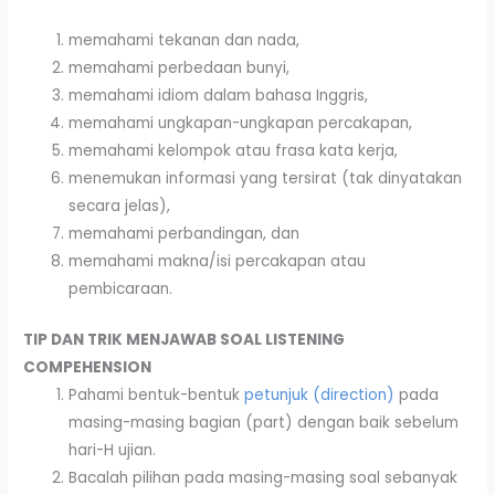
memahami tekanan dan nada,
memahami perbedaan bunyi,
memahami idiom dalam bahasa Inggris,
memahami ungkapan-ungkapan percakapan,
memahami kelompok atau frasa kata kerja,
menemukan informasi yang tersirat (tak dinyatakan
secara jelas),
memahami perbandingan, dan
memahami makna/isi percakapan atau
pembicaraan.
TIP DAN TRIK MENJAWAB SOAL LISTENING
COMPEHENSION
Pahami bentuk-bentuk
petunjuk (direction)
pada
masing-masing bagian (part) dengan baik sebelum
hari-H ujian.
Bacalah pilihan pada masing-masing soal sebanyak