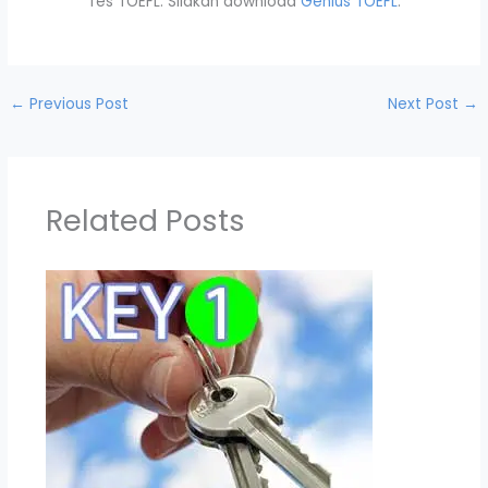
Tes TOEFL. Silakan download
Genius TOEFL
.
←
Previous Post
Next Post
→
Related Posts