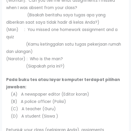
(Woman): Can you tell me what assignments I missed
when I was absent from your class?
(Bisakah beritahu saya tugas apa yang
diberikan saat saya tidak hadir di kelas Anda?)
(Man) : You missed one homework assignment and a
quiz
(Kamu ketinggalan satu tugas pekerjaan rumah
dan ulangan)
(Narator) : Who is the man?
(Siapakah pria ini?)
Pada buku tes atau layar komputer terdapat pilihan
jawaban:
(A) A newspaper editor (Editor koran)
(B) A police officer (Polisi)
(C) A teacher (Guru)
(D) A student (Siswa )
Petunjuk your class (pelajaran Anda), assigments