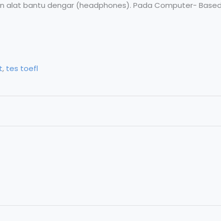
 alat bantu dengar (headphones). Pada Computer- Based T
t
,
tes toefl