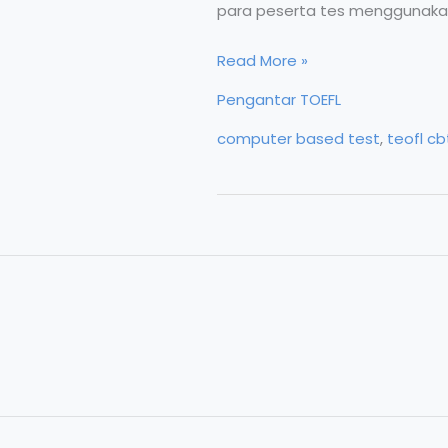
para peserta tes menggunakan
Format
Read More »
TOEFL
Pengantar TOEFL
CBT:
computer based test
,
teofl cb
Computer
Based
Test