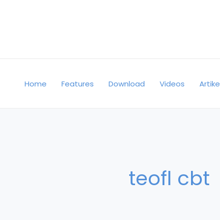
Skip
to
content
Home
Features
Download
Videos
Artike
teofl cbt