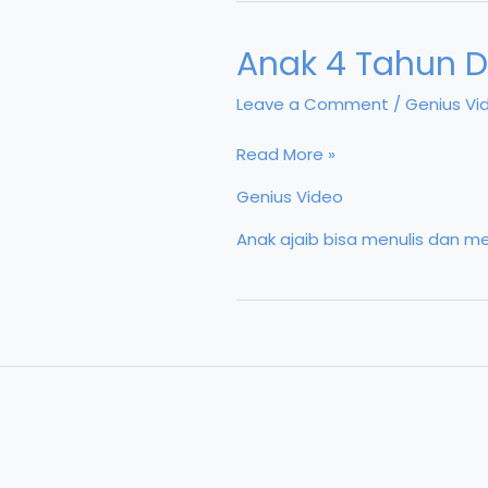
Anak 4 Tahun 
Leave a Comment
/
Genius Vi
Anak
Read More »
4
Genius Video
Tahun
Anak ajaib bisa menulis dan
Dapat
Membaca
dan
Menulis
dalam
8
Bahasa