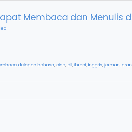
Dapat Membaca dan Menulis 
deo
 membaca delapan bahasa
,
cina
,
dll
,
ibrani
,
inggris
,
jerman
,
pran