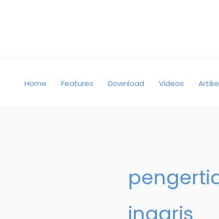
Skip
to
content
Home
Features
Download
Videos
Artike
pengerti
inggris