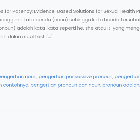
s for Potency: Evidence-Based Solutions for Sexual Health P
pengganti kata benda (noun) sehingga kata benda tersebut
ronoun) adalah kata-kata seperti he, she atau it, yang meng
ti dalam soal test […]
pengertian noun
,
pengertian possessive pronoun
,
pengertia
n contohnya
,
pengertian pronoun dan noun
,
pronoun adalah