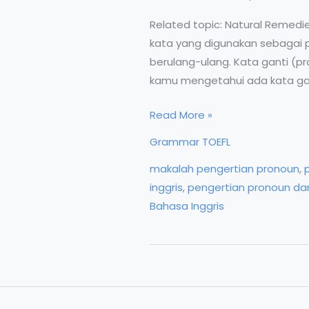
Related topic: Natural Remedie
kata yang digunakan sebagai 
berulang-ulang. Kata ganti (p
kamu mengetahui ada kata gan
Pronoun
Read More »
dalam
Grammar TOEFL
Grammar
makalah pengertian pronoun
,
Bahasa
inggris
,
pengertian pronoun da
Inggris
Bahasa Inggris