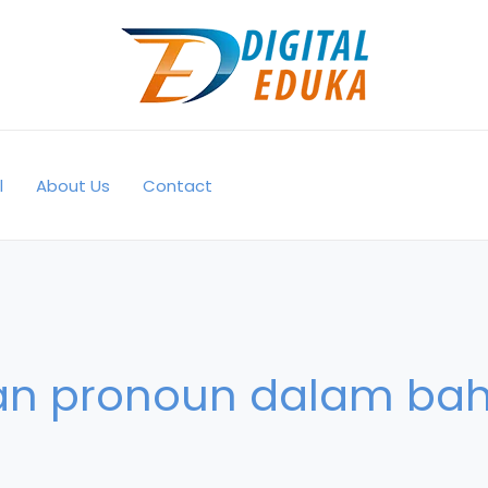
l
About Us
Contact
an pronoun dalam ba