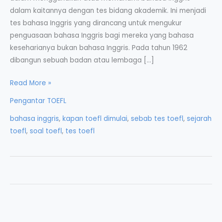
dalam kaitannya dengan tes bidang akademik. Ini menjadi
tes bahasa Inggris yang dirancang untuk mengukur
penguasaan bahasa Inggris bagi mereka yang bahasa
keseharianya bukan bahasa Inggris. Pada tahun 1962
dibangun sebuah badan atau lembaga […]
Sejarah
Read More »
Lembaga
Pengantar TOEFL
dan
bahasa inggris
,
kapan toefl dimulai
,
sebab tes toefl
,
sejarah
Legalisasi
toefl
,
soal toefl
,
tes toefl
TOEFL