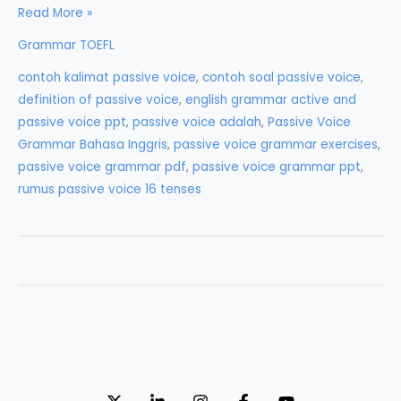
Passive
Read More »
Voice
Grammar TOEFL
Grammar
contoh kalimat passive voice
,
contoh soal passive voice
,
Bahasa
definition of passive voice
,
english grammar active and
Inggris
passive voice ppt
,
passive voice adalah
,
Passive Voice
Grammar Bahasa Inggris
,
passive voice grammar exercises
,
passive voice grammar pdf
,
passive voice grammar ppt
,
rumus passive voice 16 tenses