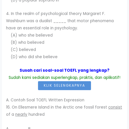
(D) a popular soprano in
4. In the realm of psychological theory Margaret F.
Washburn was a dualist _____ that motor phenomena
have an essential role in psychology.
(A) who she believed
(B) who believed
(C) believed
(D) who did she believe
Susah cari soal-soal TOEFL yang lengkap?
Sudah kami sediakan superlengkap, praktis, dan aplikatif!
KLIK SELENGKAPNYA
A. Contoh Soal TOEFL Written Expression
16. On Ellesmere Island in the Arctic one fossil forest
consist
of a
nearly
hundred
A B