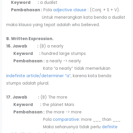
Keyword :
a dualist
Pembahasan :
Pola
adjective clause
: (Conj. + S + V).
Untuk menerangkan kata benda a dualist
maka klausa yang tepat adalah who believed.
B. Written Expression.
16. Jawab :
(B) a nearly
Keyword :
hundred large stumps
Pembahasan :
a nearly -> nearly
Kata “a nearly” tidak memerlukan
indefinite article/determiner “a”
, karena kata benda
stumps adalah plural.
17. Jawab :
(B) The more
Keyword :
the planet Mars
Pembahasan :
the more -> more
Pola
comparative
: more ___ than ___
Maka seharusnya tidak perlu
definite