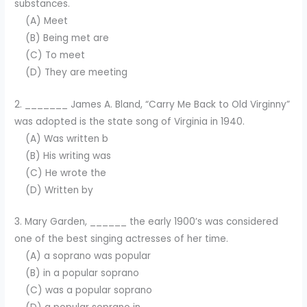
substances.
(A) Meet
(B) Being met are
(C) To meet
(D) They are meeting
2. _______ James A. Bland, “Carry Me Back to Old Virginny”
was adopted is the state song of Virginia in 1940.
(A) Was written b
(B) His writing was
(C) He wrote the
(D) Written by
3. Mary Garden, ______ the early 1900’s was considered
one of the best singing actresses of her time.
(A) a soprano was popular
(B) in a popular soprano
(C) was a popular soprano