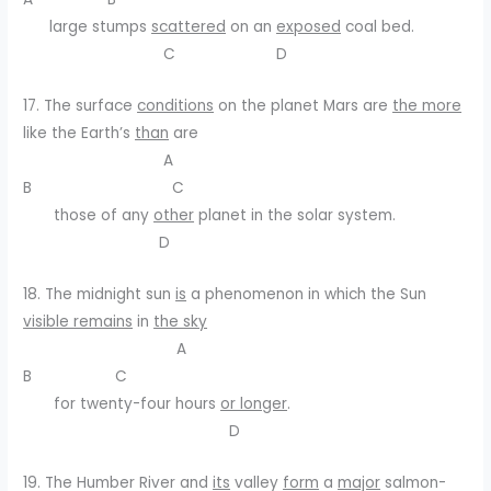
large stumps
scattered
on an
exposed
coal bed.
C D
17. The surface
conditions
on the planet Mars are
the more
like the Earth’s
than
are
A
B C
those of any
other
planet in the solar system.
D
18. The midnight sun
is
a phenomenon in which the Sun
visible remains
in
the sky
A
B C
for twenty-four hours
or longer
.
D
19. The Humber River and
its
valley
form
a
major
salmon-