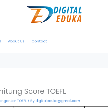
l
About Us
Contact
itung Score TOEFL
engantar TOEFL
/ By
digitaleduka@gmail.com