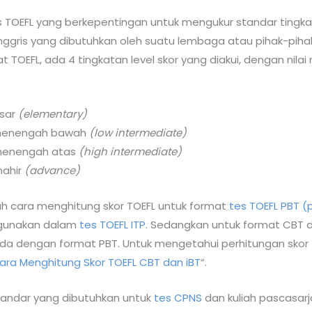
s TOEFL yang berkepentingan untuk mengukur standar tingkat
ggris yang dibutuhkan oleh suatu lembaga atau pihak-piha
 TOEFL, ada 4 tingkatan level skor yang diakui, dengan nilai
asar
(elementary)
t menengah bawah
(low intermediate)
 menengah atas
(high intermediate)
mahir
(advance)
ah cara menghitung skor TOEFL untuk format
tes TOEFL PBT (
igunakan dalam
tes TOEFL ITP
. Sedangkan untuk format CBT d
a dengan format PBT. Untuk mengetahui perhitungan skor T
ara Menghitung Skor TOEFL CBT dan iBT
“.
standar yang dibutuhkan untuk
tes CPNS
dan kuliah pascasarj