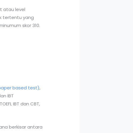
 atau level
k tertentu yang
 minumum skor 310.
paper based test)
,
an IBT
OEFL IBT dan CBT,
ana berkisar antara