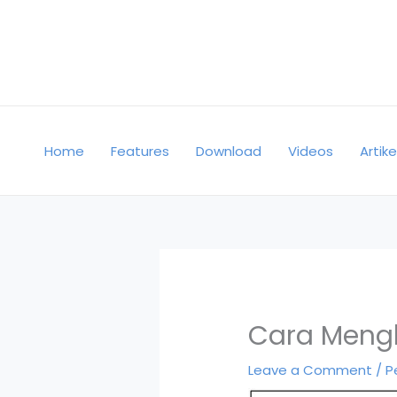
Skip
to
content
Home
Features
Download
Videos
Artike
Cara Mengh
Leave a Comment
/
P