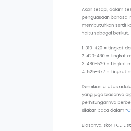
Akan tetapi, dalam te
penguasaan bahasa In
membutuhkan sertifikat
Yaitu sebagai berikut.
1. 310-420 = tingkat d
2. 420-480 = tingka
3. 480-520 = tingkat
4. 525-677 = tingkat 
Demikian di atas adal
yang juga biasanya d
perhitungannya berbed
silakan baca dalam “
C
Biasanya, skor TOEFL 